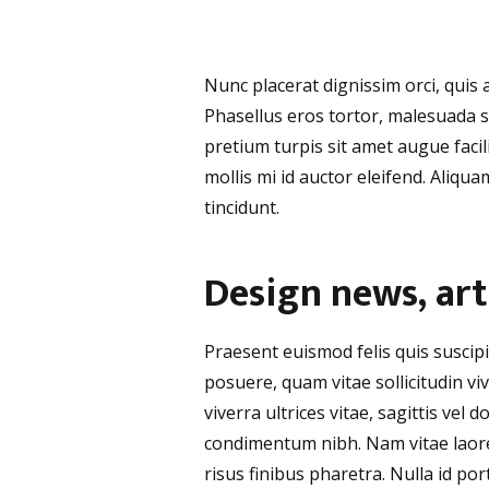
Nunc placerat dignissim orci, quis a
Phasellus eros tortor, malesuada s
pretium turpis sit amet augue facil
mollis mi id auctor eleifend. Aliqua
tincidunt.
Design news, art
Praesent euismod felis quis suscip
posuere, quam vitae sollicitudin vi
viverra ultrices vitae, sagittis ve
condimentum nibh. Nam vitae laoree
risus finibus pharetra. Nulla id por