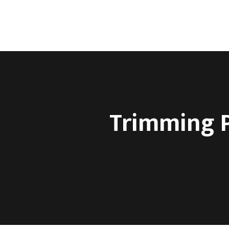
Početna
Prodavni
Trimming P