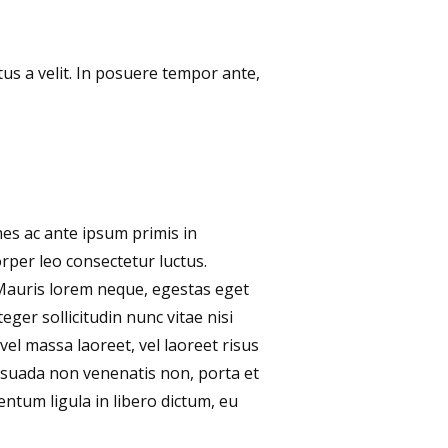
tus a velit. In posuere tempor ante,
mes ac ante ipsum primis in
orper leo consectetur luctus.
 Mauris lorem neque, egestas eget
teger sollicitudin nunc vitae nisi
vel massa laoreet, vel laoreet risus
lesuada non venenatis non, porta et
ntum ligula in libero dictum, eu