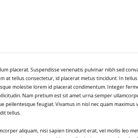
bulum placerat. Suspendisse venenatis pulvinar nibh sed con
am at tellus consectetur, id placerat metus tincidunt. In tellu
ntesque molestie lorem id placerat condimentum. Integer fe
ollicitudin. Nam pretium est sit amet urna semper ullamcorper
ue pellentesque feugiat. Vivamus in nisl nec quam maximus 
it tellus.
mcorper aliquam, nisi sapien tincidunt erat, vel mollis leo me