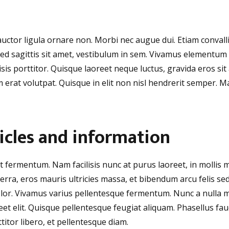
uctor ligula ornare non. Morbi nec augue dui. Etiam convallis
ed sagittis sit amet, vestibulum in sem. Vivamus elementum e
isis porttitor. Quisque laoreet neque luctus, gravida eros si
m erat volutpat. Quisque in elit non nisl hendrerit semper. Mau
icles and information
it fermentum. Nam facilisis nunc at purus laoreet, in molli
verra, eros mauris ultricies massa, et bibendum arcu felis sed
l dolor. Vivamus varius pellentesque fermentum. Nunc a nulla m
t elit. Quisque pellentesque feugiat aliquam. Phasellus fau
ttitor libero, et pellentesque diam.