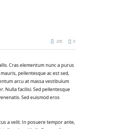
205
0
vallis. Cras elementum nunc a purus
s mauris, pellentesque ac est sed,
rmentum arcu at massa vestibulum
. Nulla facilisi. Sed pellentesque
venenatis. Sed euismod eros
tus a velit. In posuere tempor ante,