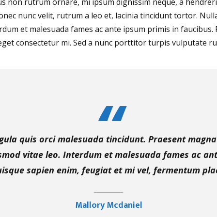
tus non rutrum ornare, mi ipsum dignissim neque, a hendrerit 
 nunc velit, rutrum a leo et, lacinia tincidunt tortor. Nulla
erdum et malesuada fames ac ante ipsum primis in faucibus. F
eget consectetur mi. Sed a nunc porttitor turpis vulputate ru
igula quis orci malesuada tincidunt. Praesent magn
ismod vitae leo. Interdum et malesuada fames ac ant
isque sapien enim, feugiat et mi vel, fermentum pla
Mallory Mcdaniel