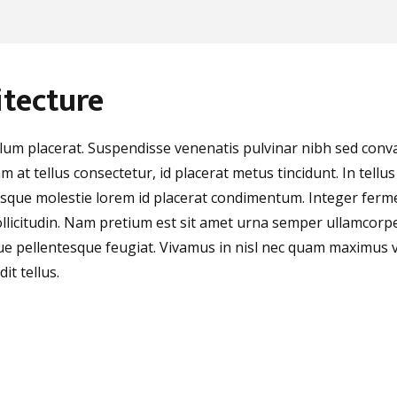
itecture
bulum placerat. Suspendisse venenatis pulvinar nibh sed con
am at tellus consectetur, id placerat metus tincidunt. In tellu
ntesque molestie lorem id placerat condimentum. Integer fe
ollicitudin. Nam pretium est sit amet urna semper ullamcorper
ue pellentesque feugiat. Vivamus in nisl nec quam maximus 
it tellus.