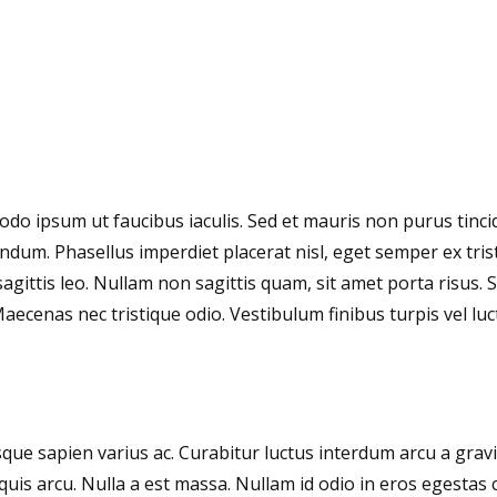
do ipsum ut faucibus iaculis. Sed et mauris non purus tinc
um. Phasellus imperdiet placerat nisl, eget semper ex tris
a sagittis leo. Nullam non sagittis quam, sit amet porta risu
Maecenas nec tristique odio. Vestibulum finibus turpis vel luc
sque sapien varius ac. Curabitur luctus interdum arcu a grav
quis arcu. Nulla a est massa. Nullam id odio in eros egesta