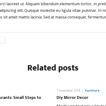
 orci laoreet ut. Aliquam bibendum elementum tortor, in pre
ipiscing elit. Quisque molestie eu ligula vitae pulvinar. In nis
ros sit amet mattis lacinia. Sed at massa consequat, ferment
e
Related
posts
7 novembar 2018
Furniture
urants: Small Steps to
Diy Mirror Decor