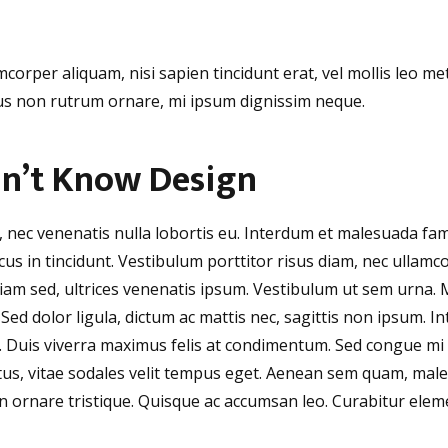
mcorper aliquam, nisi sapien tincidunt erat, vel mollis leo me
ctus non rutrum ornare, mi ipsum dignissim neque.
dn’t Know Design
, nec venenatis nulla lobortis eu. Interdum et malesuada fa
us in tincidunt. Vestibulum porttitor risus diam, nec ullamc
diam sed, ultrices venenatis ipsum. Vestibulum ut sem urna.
 Sed dolor ligula, dictum ac mattis nec, sagittis non ipsum. In
um. Duis viverra maximus felis at condimentum. Sed congue mi 
lectus, vitae sodales velit tempus eget. Aenean sem quam, ma
ornare tristique. Quisque ac accumsan leo. Curabitur eleme