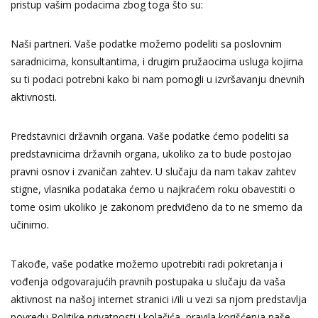
pristup vašim podacima zbog toga što su:
Naši partneri. Vaše podatke možemo podeliti sa poslovnim
saradnicima, konsultantima, i drugim pružaocima usluga kojima
su ti podaci potrebni kako bi nam pomogli u izvršavanju dnevnih
aktivnosti.
Predstavnici državnih organa. Vaše podatke ćemo podeliti sa
predstavnicima državnih organa, ukoliko za to bude postojao
pravni osnov i zvaničan zahtev. U slučaju da nam takav zahtev
stigne, vlasnika podataka ćemo u najkraćem roku obavestiti o
tome osim ukoliko je zakonom predviđeno da to ne smemo da
učinimo.
Takođe, vaše podatke možemo upotrebiti radi pokretanja i
vođenja odgovarajućih pravnih postupaka u slučaju da vaša
aktivnost na našoj internet stranici i/ili u vezi sa njom predstavlja
povredu Politike privatnosti i kolačića, pravila korišćenja naše