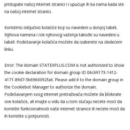
pristupate našoj internet stranici i i upućuje ih ka nama kada ste
na našoj internet stranici.
Koristimo isključivo kolačiće koji su navedeni u donjoj tabeli.
Njihova namena i rok njihovog važenja takođe su navedeni u
tabeli. Podešavanje kolačića možete da izaberete na sledećem
linku.
Error: The domain STATEXPLUS.COM is not authorized to show
the cookie declaration for domain group ID 06c69173-1412-
4171-89d7-5b6960092fa6. Please add it to the domain group in
the Cookiebot Manager to authorize the domain.
Podešavanjem svog internet pretraživača možete da blokirate
ove kolačiće, ali imajte u vidu da u tom slučaju nećete moći da
koristite funkcionalnosti naše internet stranice ili nećete moći da
ih koristite u potpunosti.