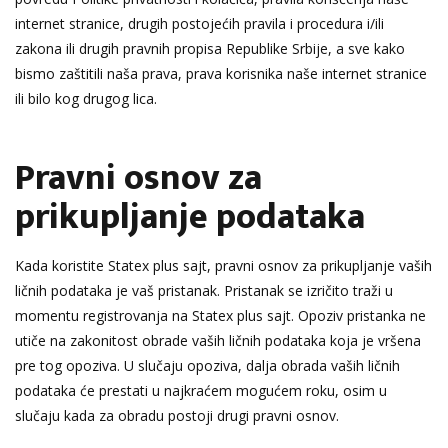
internet stranice, drugih postojećih pravila i procedura i/ili
zakona ili drugih pravnih propisa Republike Srbije, a sve kako
bismo zaštitili naša prava, prava korisnika naše internet stranice
ili bilo kog drugog lica.
Pravni osnov za
prikupljanje podataka
Kada koristite Statex plus sajt, pravni osnov za prikupljanje vaših
ličnih podataka je vaš pristanak. Pristanak se izričito traži u
momentu registrovanja na Statex plus sajt. Opoziv pristanka ne
utiče na zakonitost obrade vaših ličnih podataka koja je vršena
pre tog opoziva. U slučaju opoziva, dalja obrada vaših ličnih
podataka će prestati u najkraćem mogućem roku, osim u
slučaju kada za obradu postoji drugi pravni osnov.