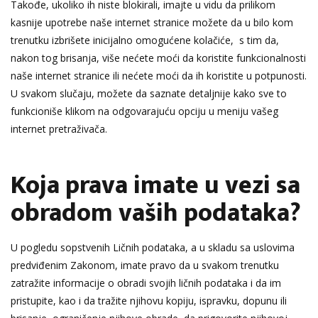
Takođe, ukoliko ih niste blokirali, imajte u vidu da prilikom
kasnije upotrebe naše internet stranice možete da u bilo kom
trenutku izbrišete inicijalno omogućene kolačiće, s tim da,
nakon tog brisanja, više nećete moći da koristite funkcionalnosti
naše internet stranice ili nećete moći da ih koristite u potpunosti.
U svakom slučaju, možete da saznate detaljnije kako sve to
funkcioniše klikom na odgovarajuću opciju u meniju vašeg
internet pretraživača.
Koja prava imate u vezi sa
obradom vaših podataka?
U pogledu sopstvenih Ličnih podataka, a u skladu sa uslovima
predviđenim Zakonom, imate pravo da u svakom trenutku
zatražite informacije o obradi svojih ličnih podataka i da im
pristupite, kao i da tražite njihovu kopiju, ispravku, dopunu ili