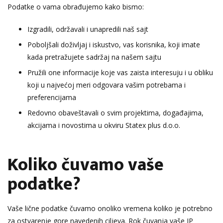
Podatke o vama obrađujemo kako bismo:
Izgradili, održavali i unapredili naš sajt
Poboljšali doživljaj i iskustvo, vas korisnika, koji imate
kada pretražujete sadržaj na našem sajtu
Pružili one informacije koje vas zaista interesuju i u obliku
koji u najvećoj meri odgovara vašim potrebama i
preferencijama
Redovno obaveštavali o svim projektima, događajima,
akcijama i novostima u okviru Statex plus d.o.o.
Koliko čuvamo vaše
podatke?
Vaše lične podatke čuvamo onoliko vremena koliko je potrebno
za ostvarenje gore navedenih ciljeva. Rok čuvanja vaše IP