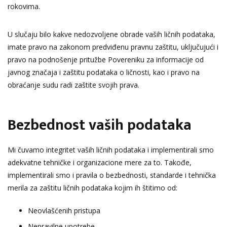
rokovima.
U slučaju bilo kakve nedozvoljene obrade vaših ličnih podataka,
imate pravo na zakonom predviđenu pravnu zaštitu, uključujući i
pravo na podnošenje pritužbe Povereniku za informacije od
javnog značaja i zaštitu podataka o ličnosti, kao i pravo na
obraćanje sudu radi zaštite svojih prava.
Bezbednost vaših podataka
Mi čuvamo integritet vaših ličnih podataka i implementirali smo
adekvatne tehničke i organizacione mere za to. Takođe,
implementirali smo i pravila o bezbednosti, standarde i tehnička
merila za zaštitu ličnih podataka kojim ih štitimo od:
Neovlašćenih pristupa
Nepravilne upotrebe