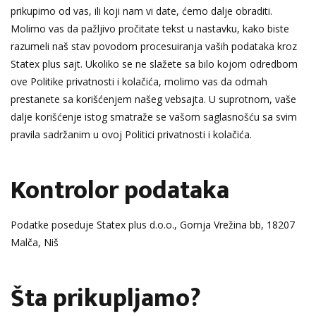
prikupimo od vas, ili koji nam vi date, ćemo dalje obraditi.
Molimo vas da pažljivo pročitate tekst u nastavku, kako biste
razumeli naš stav povodom procesuiranja vaših podataka kroz
Statex plus sajt. Ukoliko se ne slažete sa bilo kojom odredbom
ove Politike privatnosti i kolačića, molimo vas da odmah
prestanete sa korišćenjem našeg vebsajta. U suprotnom, vaše
dalje korišćenje istog smatraže se vašom saglasnošću sa svim
pravila sadržanim u ovoj Politici privatnosti i kolačića.
Kontrolor podataka
Podatke poseduje Statex plus d.o.o., Gornja Vrežina bb, 18207
Malča, Niš
Šta prikupljamo?