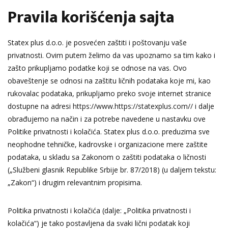
Pravila korišćenja sajta
Statex plus d.o.o. je posvećen zaštiti i poštovanju vaše
privatnosti. Ovim putem želimo da vas upoznamo sa tim kako i
zašto prikupljamo podatke koji se odnose na vas. Ovo
obaveštenje se odnosi na zaštitu ličnih podataka koje mi, kao
rukovalac podataka, prikupljamo preko svoje internet stranice
dostupne na adresi
https://www.https://statexplus.com//
i dalje
obrađujemo na način i za potrebe navedene u nastavku ove
Politike privatnosti i kolačića. Statex plus d.o.o. preduzima sve
neophodne tehničke, kadrovske i organizacione mere zaštite
podataka, u skladu sa Zakonom o zaštiti podataka o ličnosti
(„Službeni glasnik Republike Srbije br. 87/2018) (u daljem tekstu:
„Zakon“) i drugim relevantnim propisima.
Politika privatnosti i kolačića (dalje: „Politika privatnosti i
kolačića“) je tako postavljena da svaki lični podatak koji