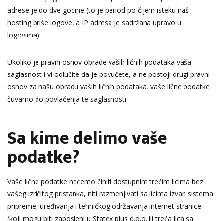
adrese je do dve godine (to je period po čijem isteku naš
hosting briše logove, a IP adresa je sadržana upravo u
logovima).
Ukoliko je pravni osnov obrade vaših ličnih podataka vaša
saglasnost i vi odlučite da je povučete, a ne postoji drugi pravni
osnov za našu obradu vaših ličnih podataka, vaše lične podatke
čuvamo do povlačenja te saglasnosti.
Sa kime delimo vaše
podatke?
Vaše lične podatke nećemo činiti dostupnim trećim licima bez
vašeg izričitog pristanka, niti razmenjivati sa licima izvan sistema
pripreme, uređivanja i tehničkog održavanja internet stranice
(koji mogu biti zaposleni u Statex plus d.o.o. ili treća lica sa