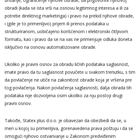
brisanje, ograničenje njihove obrade, da prigovorite njihovoj
obradi (kada se ista vrši na osnovu legitimnog interesa a ili za
potrebe direktnog marketinga) i pravo na prekid njihove obrade,
i (gde je to primenljivo) prijem ili prenos podataka u
strukturiranom, uobičajeno korišćenom i elektronski čitljivom
formatu, kao i pravo da se na vas ne primenjuje odluka doneta
isključivo na osnovu automatizovane obrade.
Ukoliko je pravni osnov za obradu ličnih podataka saglasnost,
imate pravo da tu saglasnost povučete u svakom trenutku, s tim
da povlačenje ne utiče na zakonitost obrade koja je vršena pre
tog povlačenja. Nakon povlačenja saglasnosti, dalja obrada tih
podataka nije dozvoljena osim ukoliko za nju postoji drugi
pravni osnov.
Takođe, Statex plus d.o.o. je obavezan da obezbedi da se, u
meri u kojoj su primenljiva, gorenavedena prava poštuju i da se
omogući njihovo ostvarivanje u Zakonom predviđenim