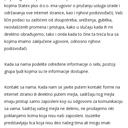
kojima Statex plus d.o.o. ima ugovor o pružanju usluga izrade i
održavanja ove internet stranice, kao i njihovi podizvođači). Vaši
lični podaci su zaštićeni od zloupotreba, uništenja, gubitka,
neovlašćenih promena i pristupa, kako u slučaju kada ih mi
direktno obrađujemo, tako i onda kada to čine ta treća lica sa
kojima imamo zaključene ugovore, odnosno njihovi
podizvođači.
Kada sa nama podelite određene informacije o sebi, postoji
grupa ljudi kojima su te informacije dostupne.
Kontakt sa nama. Kada nam se javite putem kontakt forme na
internet stranici ili direktno putem mejla, sadržaju tog mejla
imaju pristup samo zaposleni koji su odgovorni za komunikaciju
sa vama. Sadržaj vašeg mejla ne delimo, ne prodajemo niti
poklanjamo licima koja nisu naši zaposleni. Izuzetke
predstavljaju lica koja nisu deo našeg tima ali mogu imati