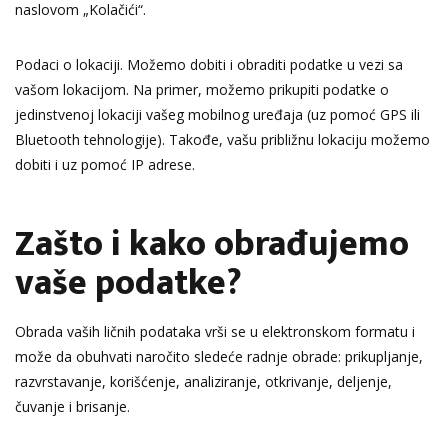
naslovom „Kolačići“.
Podaci o lokaciji. Možemo dobiti i obraditi podatke u vezi sa
vašom lokacijom. Na primer, možemo prikupiti podatke o
jedinstvenoj lokaciji vašeg mobilnog uređaja (uz pomoć GPS ili
Bluetooth tehnologije). Takođe, vašu približnu lokaciju možemo
dobiti i uz pomoć IP adrese.
Zašto i kako obrađujemo
vaše podatke?
Obrada vaših ličnih podataka vrši se u elektronskom formatu i
može da obuhvati naročito sledeće radnje obrade: prikupljanje,
razvrstavanje, korišćenje, analiziranje, otkrivanje, deljenje,
čuvanje i brisanje.