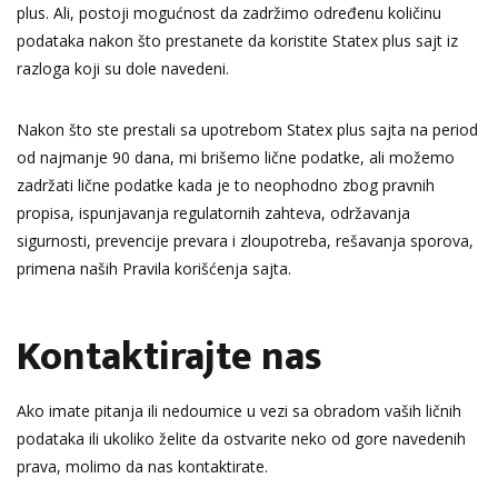
plus. Ali, postoji mogućnost da zadržimo određenu količinu
podataka nakon što prestanete da koristite Statex plus sajt iz
razloga koji su dole navedeni.
Nakon što ste prestali sa upotrebom Statex plus sajta na period
od najmanje 90 dana, mi brišemo lične podatke, ali možemo
zadržati lične podatke kada je to neophodno zbog pravnih
propisa, ispunjavanja regulatornih zahteva, održavanja
sigurnosti, prevencije prevara i zloupotreba, rešavanja sporova,
primena naših Pravila korišćenja sajta.
Kontaktirajte nas
Ako imate pitanja ili nedoumice u vezi sa obradom vaših ličnih
podataka ili ukoliko želite da ostvarite neko od gore navedenih
prava, molimo da nas kontaktirate.