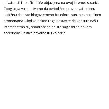
privatnosti i kolačića biće objavljena na ovoj internet stranici.
Zbog toga vas pozivamo da periodično proveravate njenu
sadržinu da biste blagovremeno bili informisani o eventualnim
promenama. Ukoliko nakon toga nastavite da koristite našu
internet stranicu, smatraće se da ste saglasni sa novom
sadržinom Politike privatnosti i kolačića.