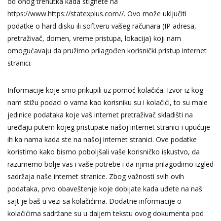
od onog trenutka kada stignete na
https://www.https://statexplus.com//
. Ovo može uključiti
podatke o hard disku ili softveru vašeg računara (IP adresa,
pretraživač, domen, vreme pristupa, lokacija) koji nam
omogućavaju da pružimo prilagođen korisnički pristup internet
stranici.
Informacije koje smo prikupili uz pomoć kolačića. Izvor iz kog
nam stižu podaci o vama kao korisniku su i kolačići, to su male
jedinice podataka koje vaš internet pretraživač skladišti na
uređaju putem kojeg pristupate našoj internet stranici i upućuje
ih ka nama kada ste na našoj internet stranici. Ove podatke
koristimo kako bismo poboljšali vaše korisničko iskustvo, da
razumemo bolje vas i vaše potrebe i da njima prilagodimo izgled
sadržaja naše internet stranice. Zbog važnosti svih ovih
podataka, prvo obaveštenje koje dobijate kada uđete na naš
sajt je baš u vezi sa kolačićima. Dodatne informacije o
kolačićima sadržane su u daljem tekstu ovog dokumenta pod