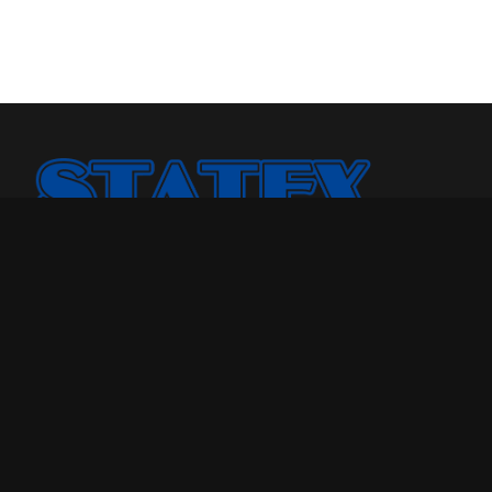
Statex Plus smo osnovali jer smo želeli našoj porodici i
drugima da pružimo kvalitetniji odmor u toku noći.
Godinama, broj porodica kojima smo pomogli samo je
rastao. Sada, sa iskustvom od više od 25 godina u
poslovanju, uvereni smo u to koliko dobar dušek znači
sveukupnom kvalitetu života.