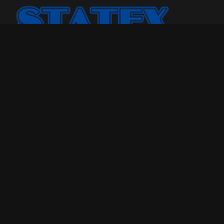
Statex Plus smo osnovali jer smo želeli našoj porodici i
drugima da pružimo kvalitetniji odmor u toku noći.
Godinama, broj porodica kojima smo pomogli samo je
rastao. Sada, sa iskustvom od više od 25 godina u
poslovanju, uvereni smo u to koliko dobar dušek znači
sveukupnom kvalitetu života.
Maloprodaja
Tel: 018-208-190
Pon -Pet : 09h - 20h