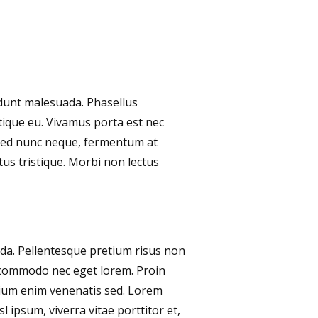
idunt malesuada. Phasellus
tique eu. Vivamus porta est nec
s. Sed nunc neque, fermentum at
tus tristique. Morbi non lectus
ida. Pellentesque pretium risus non
s commodo nec eget lorem. Proin
tium enim venenatis sed. Lorem
l ipsum, viverra vitae porttitor et,