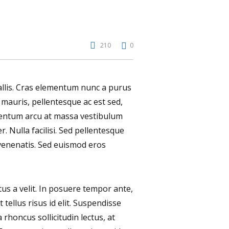
210
0
vallis. Cras elementum nunc a purus
s mauris, pellentesque ac est sed,
rmentum arcu at massa vestibulum
. Nulla facilisi. Sed pellentesque
venenatis. Sed euismod eros
tus a velit. In posuere tempor ante,
tellus risus id elit. Suspendisse
 rhoncus sollicitudin lectus, at