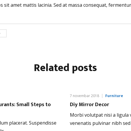
ros sit amet mattis lacinia. Sed at massa consequat, ferment
e
Related
posts
7 novembar 2018
Furniture
urants: Small Steps to
Diy Mirror Decor
Morbi volutpat nisi a ligula
ulum placerat. Suspendisse
venenatis pulvinar nibh sed 