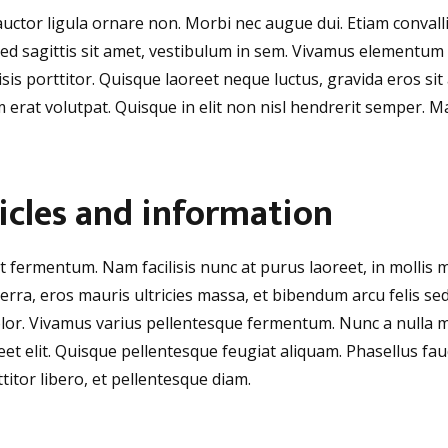
uctor ligula ornare non. Morbi nec augue dui. Etiam convallis
ed sagittis sit amet, vestibulum in sem. Vivamus elementum e
isis porttitor. Quisque laoreet neque luctus, gravida eros si
m erat volutpat. Quisque in elit non nisl hendrerit semper. Mau
icles and information
it fermentum. Nam facilisis nunc at purus laoreet, in molli
verra, eros mauris ultricies massa, et bibendum arcu felis sed
l dolor. Vivamus varius pellentesque fermentum. Nunc a nulla m
t elit. Quisque pellentesque feugiat aliquam. Phasellus fau
ttitor libero, et pellentesque diam.