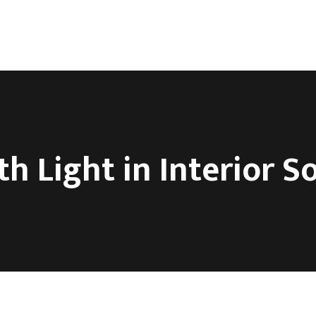
ca
O nama
Kontakt
th Light in Interior S