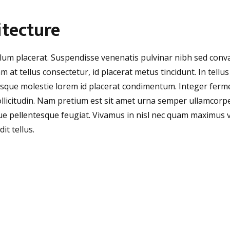
itecture
bulum placerat. Suspendisse venenatis pulvinar nibh sed con
am at tellus consectetur, id placerat metus tincidunt. In tellu
ntesque molestie lorem id placerat condimentum. Integer fe
ollicitudin. Nam pretium est sit amet urna semper ullamcorper
ue pellentesque feugiat. Vivamus in nisl nec quam maximus 
it tellus.