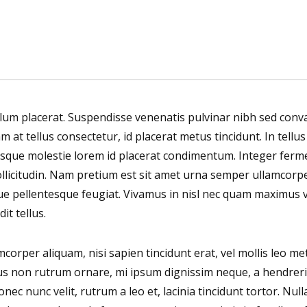
bulum placerat. Suspendisse venenatis pulvinar nibh sed con
am at tellus consectetur, id placerat metus tincidunt. In tellu
ntesque molestie lorem id placerat condimentum. Integer fe
ollicitudin. Nam pretium est sit amet urna semper ullamcorper
ue pellentesque feugiat. Vivamus in nisl nec quam maximus 
it tellus.
mcorper aliquam, nisi sapien tincidunt erat, vel mollis leo me
tus non rutrum ornare, mi ipsum dignissim neque, a hendrerit 
 nunc velit, rutrum a leo et, lacinia tincidunt tortor. Nulla