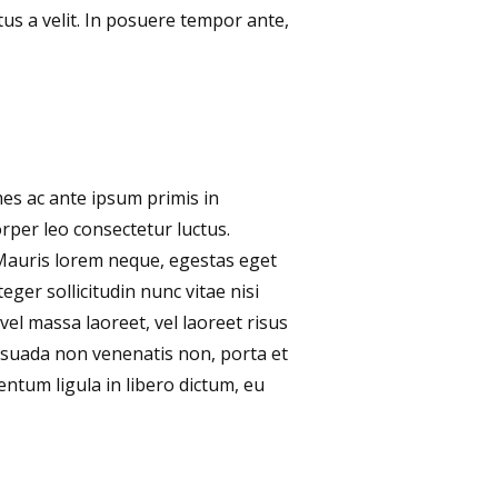
tus a velit. In posuere tempor ante,
mes ac ante ipsum primis in
orper leo consectetur luctus.
 Mauris lorem neque, egestas eget
teger sollicitudin nunc vitae nisi
vel massa laoreet, vel laoreet risus
lesuada non venenatis non, porta et
ntum ligula in libero dictum, eu