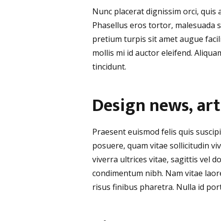
Nunc placerat dignissim orci, quis a
Phasellus eros tortor, malesuada s
pretium turpis sit amet augue facil
mollis mi id auctor eleifend. Aliqua
tincidunt.
Design news, art
Praesent euismod felis quis suscip
posuere, quam vitae sollicitudin vi
viverra ultrices vitae, sagittis ve
condimentum nibh. Nam vitae laoree
risus finibus pharetra. Nulla id por