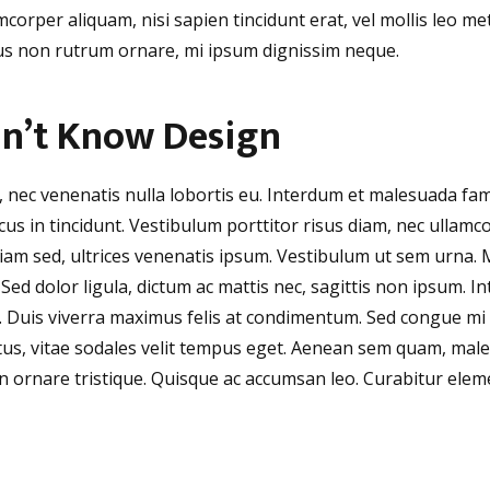
mcorper aliquam, nisi sapien tincidunt erat, vel mollis leo me
ctus non rutrum ornare, mi ipsum dignissim neque.
dn’t Know Design
, nec venenatis nulla lobortis eu. Interdum et malesuada fa
us in tincidunt. Vestibulum porttitor risus diam, nec ullamc
diam sed, ultrices venenatis ipsum. Vestibulum ut sem urna.
 Sed dolor ligula, dictum ac mattis nec, sagittis non ipsum. In
um. Duis viverra maximus felis at condimentum. Sed congue mi 
lectus, vitae sodales velit tempus eget. Aenean sem quam, ma
ornare tristique. Quisque ac accumsan leo. Curabitur eleme