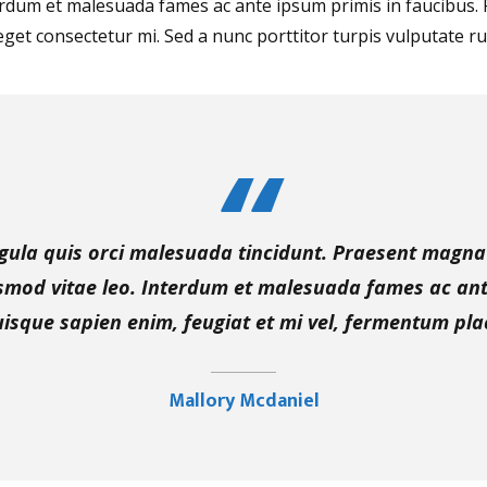
erdum et malesuada fames ac ante ipsum primis in faucibus. F
eget consectetur mi. Sed a nunc porttitor turpis vulputate ru
igula quis orci malesuada tincidunt. Praesent magn
ismod vitae leo. Interdum et malesuada fames ac ant
isque sapien enim, feugiat et mi vel, fermentum pla
Mallory Mcdaniel