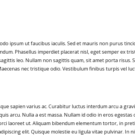
do ipsum ut faucibus iaculis. Sed et mauris non purus tinc
um. Phasellus imperdiet placerat nisl, eget semper ex tris
a sagittis leo. Nullam non sagittis quam, sit amet porta risu
Maecenas nec tristique odio. Vestibulum finibus turpis vel luc
sque sapien varius ac. Curabitur luctus interdum arcu a grav
quis arcu. Nulla a est massa. Nullam id odio in eros egesta
 orci laoreet ut. Aliquam bibendum elementum tortor, in pre
ipiscing elit. Quisque molestie eu ligula vitae pulvinar. In nis