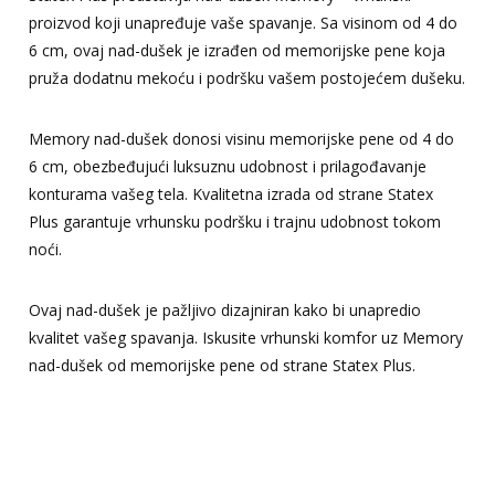
proizvod koji unapređuje vaše spavanje. Sa visinom od 4 do
6 cm, ovaj nad-dušek je izrađen od memorijske pene koja
pruža dodatnu mekoću i podršku vašem postojećem dušeku.
Memory nad-dušek donosi visinu memorijske pene od 4 do
6 cm, obezbeđujući luksuznu udobnost i prilagođavanje
konturama vašeg tela. Kvalitetna izrada od strane Statex
Plus garantuje vrhunsku podršku i trajnu udobnost tokom
noći.
Ovaj nad-dušek je pažljivo dizajniran kako bi unapredio
kvalitet vašeg spavanja. Iskusite vrhunski komfor uz Memory
nad-dušek od memorijske pene od strane Statex Plus.