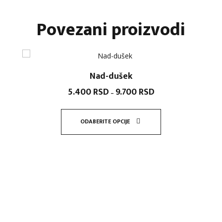
Povezani proizvodi
Nad-dušek
5.400
RSD
9.700
RSD
Raspon
–
cena:
od
ODABERITE OPCIJE
5.400 RSD
Ovaj
do
proizvod
9.700 RSD
ima
više
varijanti.
Opcije
mogu