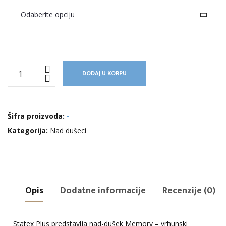
Nad-
DODAJ U KORPU
dušek
Memory
količina
Šifra proizvoda:
-
Kategorija:
Nad dušeci
Opis
Dodatne informacije
Recenzije (0)
Statex Plus predstavlja nad-dušek Memory – vrhunski