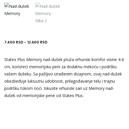
7.400
RSD
–
12.600
RSD
Raspon
cena:
od
Statex Plus Memory nad-dušek pruža vrhunski komfor visine 4-6
7.400 RSD
cm, koristeći memorijsku peni za dodatnu mekoću i podršku
do
vašem dušeku. Sa pažljivo izrađenim dizajnom, ovaj nad-dušek
12.600 RSD
obezbeđuje luksuznu udobnost, prilagođavanje telu i trajnu
podršku tokom noći. Iskusite vrhunski san uz Memory nad-
dušek od memorijske pene od Statex Plus.
Nad dusek Memory