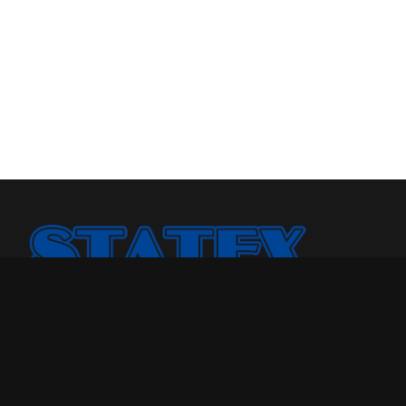
Statex Plus smo osnovali jer smo želeli našoj porodici i
drugima da pružimo kvalitetniji odmor u toku noći.