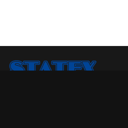
Statex Plus smo osnovali jer smo želeli našoj porodici i
drugima da pružimo kvalitetniji odmor u toku noći.
Godinama, broj porodica kojima smo pomogli samo je
rastao. Sada, sa iskustvom od više od 25 godina u