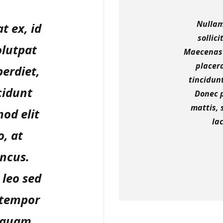
Nullam
t ex, id
sollic
olutpat
Maecenas 
placera
perdiet,
tincidun
ncidunt
Donec p
mattis, 
od elit
la
, at
oncus.
 leo sed
 tempor
liquam