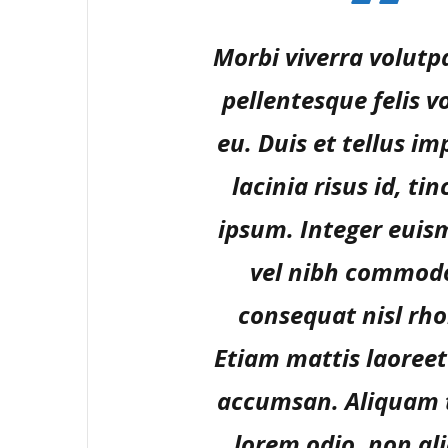
Morbi viverra volutpa
pellentesque felis v
eu. Duis et tellus im
lacinia risus id, ti
ipsum. Integer euism
vel nibh commodo
consequat nisl rh
Etiam mattis laoreet
accumsan. Aliquam
lorem odio, non a