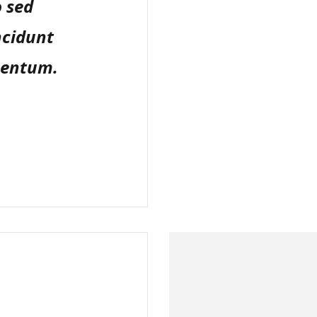
o sed
ncidunt
imentum.