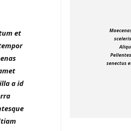
Maecenas 
ctum et
sceleri
 tempor
Aliqu
Pellente
cenas
senectus e
 amet
lla a id
erra
entesque
 Etiam