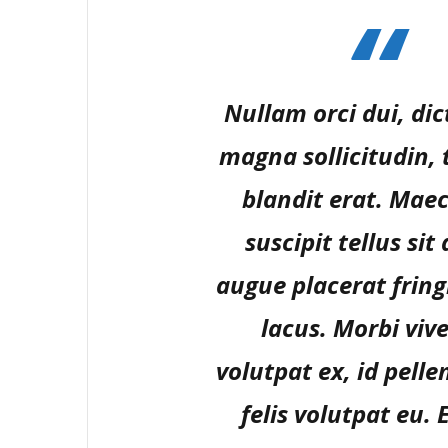
Nullam orci dui, di
magna sollicitudin,
blandit erat. Mae
suscipit tellus sit
augue placerat fringi
lacus. Morbi viv
volutpat ex, id pell
felis volutpat eu.