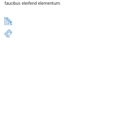
faucibus eleifend elementum.
49 m
$17.000
READ MORE