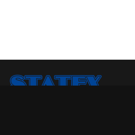
Statex Plus smo osnovali jer smo želeli našoj porodici i
drugima da pružimo kvalitetniji odmor u toku noći.