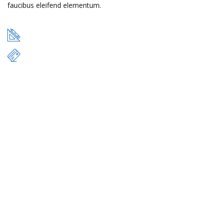
faucibus eleifend elementum.
49 m
$17.000
READ MORE