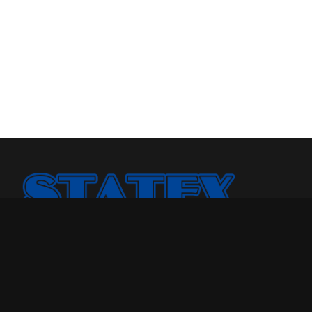
Statex Plus smo osnovali jer smo želeli našoj porodici i
drugima da pružimo kvalitetniji odmor u toku noći.