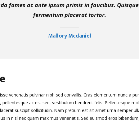
da fames ac ante ipsum primis in faucibus. Quisque 
fermentum placerat tortor.
Mallory Mcdaniel
re
isse venenatis pulvinar nibh sed convallis. Cras elementum nunc a puru
is, pellentesque ac est sed, vestibulum hendrerit felis. Pellentesque m
erat suscipit sollicitudin. Nam pretium est sit amet urna semper ulla
mus in nisl nec quam maximus venenatis. Sed euismod eros bibendum, di