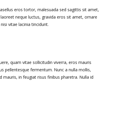
hasellus eros tortor, malesuada sed sagittis sit amet,
 laoreet neque luctus, gravida eros sit amet, ornare
isi vitae lacinia tincidunt.
re, quam vitae sollicitudin viverra, eros mauris
arius pellentesque fermentum. Nunc a nulla mollis,
auris, in feugiat risus finibus pharetra. Nulla id