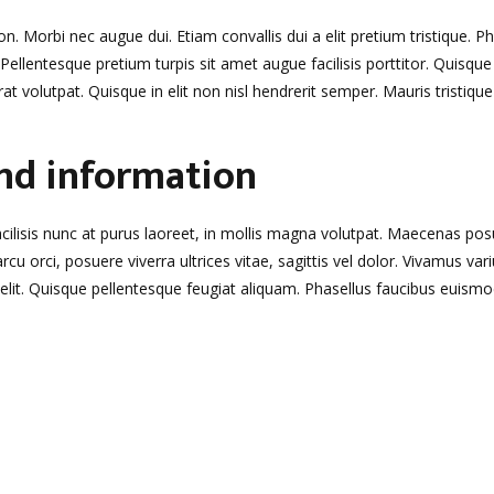
on. Morbi nec augue dui. Etiam convallis dui a elit pretium tristique. P
ellentesque pretium turpis sit amet augue facilisis porttitor. Quisque
t volutpat. Quisque in elit non nisl hendrerit semper. Mauris tristique n
and information
ilisis nunc at purus laoreet, in mollis magna volutpat. Maecenas posue
arcu orci, posuere viverra ultrices vitae, sagittis vel dolor. Vivamus v
t. Quisque pellentesque feugiat aliquam. Phasellus faucibus euismod m