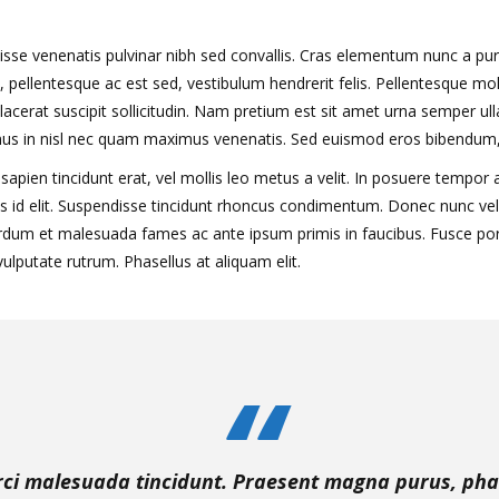
isse venenatis pulvinar nibh sed convallis. Cras elementum nunc a puru
is, pellentesque ac est sed, vestibulum hendrerit felis. Pellentesque m
erat suscipit sollicitudin. Nam pretium est sit amet urna semper ulla
mus in nisl nec quam maximus venenatis. Sed euismod eros bibendum, di
sapien tincidunt erat, vel mollis leo metus a velit. In posuere tempor 
s id elit. Suspendisse tincidunt rhoncus condimentum. Donec nunc velit,
nterdum et malesuada fames ac ante ipsum primis in faucibus. Fusce portt
ulputate rutrum. Phasellus at aliquam elit.
orci malesuada tincidunt. Praesent magna purus, ph