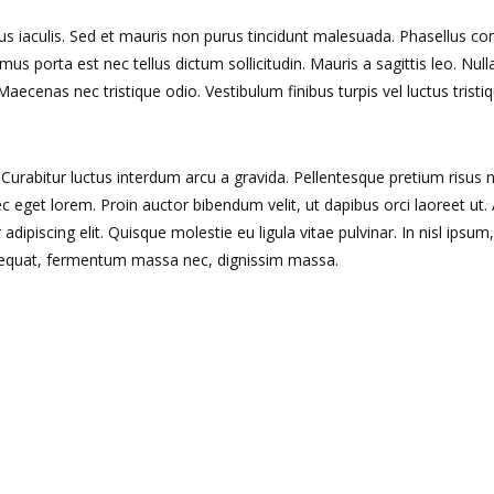
s iaculis. Sed et mauris non purus tincidunt malesuada. Phasellus c
amus porta est nec tellus dictum sollicitudin. Mauris a sagittis leo. Nu
ecenas nec tristique odio. Vestibulum finibus turpis vel luctus tristiq
 Curabitur luctus interdum arcu a gravida. Pellentesque pretium risus 
eget lorem. Proin auctor bibendum velit, ut dapibus orci laoreet ut
ipiscing elit. Quisque molestie eu ligula vitae pulvinar. In nisl ipsum,
onsequat, fermentum massa nec, dignissim massa.