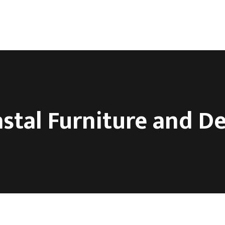
ca
O nama
Kontakt
stal Furniture and D