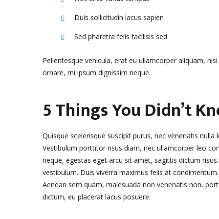
Duis sollicitudin lacus sapien
Sed pharetra felis facilisis sed
Pellentesque vehicula, erat eu ullamcorper aliquam, nisi 
ornare, mi ipsum dignissim neque.
5 Things You Didn’t K
Quisque scelerisque suscipit purus, nec venenatis nulla 
Vestibulum porttitor risus diam, nec ullamcorper leo co
neque, egestas eget arcu sit amet, sagittis dictum risus. S
vestibulum. Duis viverra maximus felis at condimentum. S
Aenean sem quam, malesuada non venenatis non, porta e
dictum, eu placerat lacus posuere.