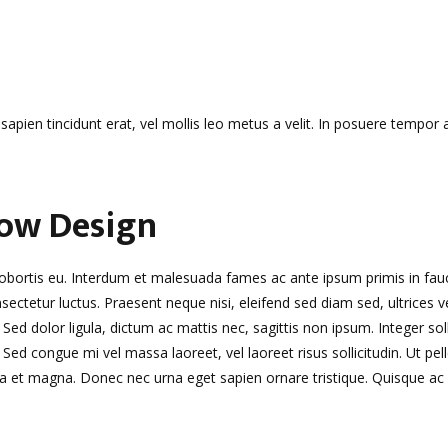
sapien tincidunt erat, vel mollis leo metus a velit. In posuere tempor 
now Design
lobortis eu. Interdum et malesuada fames ac ante ipsum primis in fauc
nsectetur luctus. Praesent neque nisi, eleifend sed diam sed, ultrices
ed dolor ligula, dictum ac mattis nec, sagittis non ipsum. Integer sollic
ed congue mi vel massa laoreet, vel laoreet risus sollicitudin. Ut pell
t magna. Donec nec urna eget sapien ornare tristique. Quisque ac a