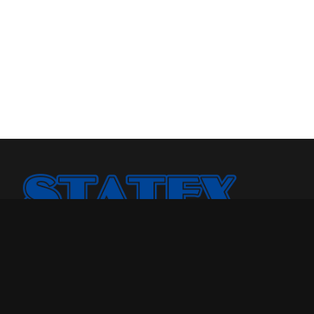
Statex Plus smo osnovali jer smo želeli našoj porodici i
drugima da pružimo kvalitetniji odmor u toku noći.