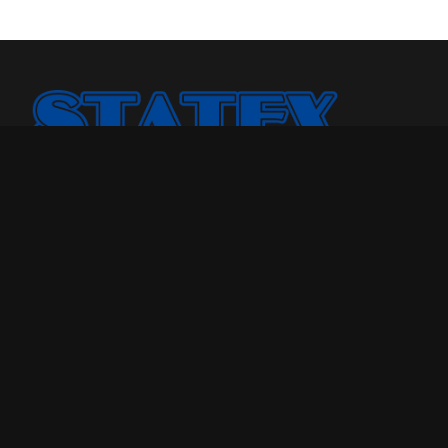
Statex Plus smo osnovali jer smo želeli našoj porodici i
drugima da pružimo kvalitetniji odmor u toku noći.
Godinama, broj porodica kojima smo pomogli samo je
rastao. Sada, sa iskustvom od više od 25 godina u
poslovanju, uvereni smo u to koliko dobar dušek znači
sveukupnom kvalitetu života.
Maloprodaja