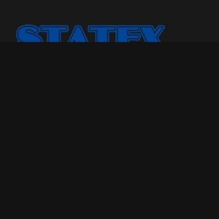
Statex Plus smo osnovali jer smo želeli našoj porodici i
drugima da pružimo kvalitetniji odmor u toku noći.
Godinama, broj porodica kojima smo pomogli samo je
rastao. Sada, sa iskustvom od više od 25 godina u
poslovanju, uvereni smo u to koliko dobar dušek znači
sveukupnom kvalitetu života.
Maloprodaja
Tel: 018-208-190