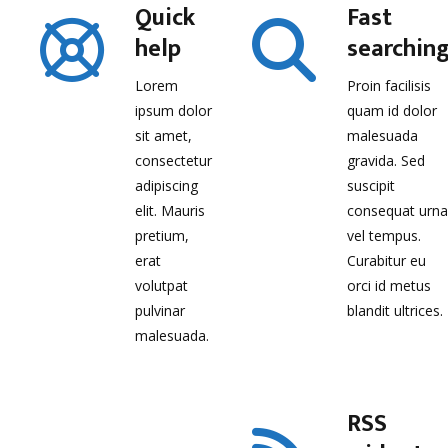
Quick
Fast
help
searchin
Lorem
Proin facilisis
ipsum dolor
quam id dolor
sit amet,
malesuada
consectetur
gravida. Sed
adipiscing
suscipit
elit. Mauris
consequat urn
pretium,
vel tempus.
erat
Curabitur eu
volutpat
orci id metus
pulvinar
blandit ultrices.
malesuada.
RSS